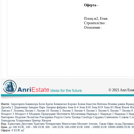
Оферта -
Площ м2, Етаж:
Строителство :
Отопление :
© 2021 Anri Estate
Имоти:
Аерогарата
Банишора
Бели Брези
Бенковски
Борово
Бояна
Бъкстон
Витоша
Военна рампа
Вражд
Дружба 2
Дървеница
Западен Парк
Захарна фабрика
Зона Б-4
Зона Б18
Зона Б19
Зона Б5
Иван Вазов
Из
Левски Г
Лозенец
Люлин 1
Люлин 10
Люлин 2
Люлин 3
Люлин 4
Люлин 5
Люлин 6
Люлин 7
Люлин 8
Младост 3
Младост 4
Модерно Предградие
Мотописта
Мусагеница
Надежда 1
Надежда 2
Надежда 3
Над
Панчарево
Подуяне
Полигона
Разсадника
Редута
Света Троица
Свобода
Сердика
Симеоново
Славия
Сла
Хиподрума
Хладилника
Център
Яворов
Вид:
Едностаен
Двустаен
Тристаен
Четиристаен
Многостаен
Мезонет
Ателие, Таван
Офис
склад
Промишл
Цена:
до 100 ЕUR
,
100 - 300 ЕUR
300 - 500 ЕUR
500-1000 ЕUR
1000 - 10000 ЕUR
10000-30000 ЕUR
3
Оферта:
0 EUR
м2